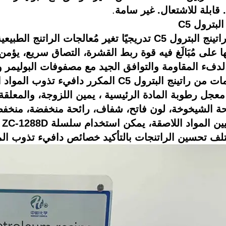
 قابلة للاشتعال. غير سامة
.
لبترول C5
ج البترول C5 تدريجيًا
تغير
مُعالجات الراتنج الطبيعي
ها على
مُبَالَغ فيه
قوة ربط القشرة، التصاق سريع،
يؤمن
لدفء
المقاومة والتوافق الجيد مع مصفوفات البوليمر 
ات
من راتينج البترول C5 المكرر
دافيء
تذوب المواد ا
معجل
رطوبة المادة الرئيسية ،
يمين
اللزوجة، والمعلقة
ة الشيخوخة، لون فاتح، شفاف، رائحة منخفضة، منخف
يين
المواد اللاصقة، يمكن استخدام سلسلة ZC-1288D
لف
تحسين الراتنجات
بالتأكيد
خصائص
دافيء
تذوب الما