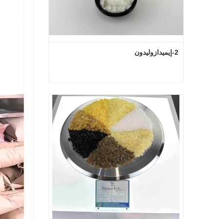
2-إيميدازوليدون
2-إيميدازوليدون
اتصل الآن