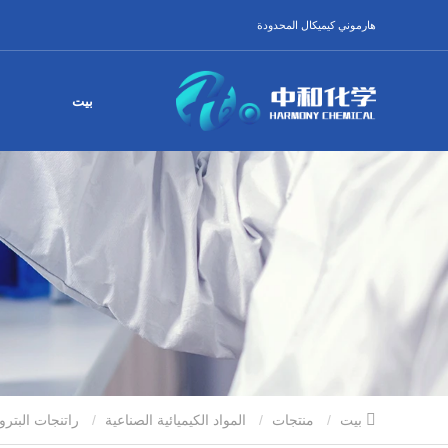
هارموني كيميكال المحدودة
بيت
بيت
منتجات
المواد الكيميائية الصناعية
راتنجات البترول