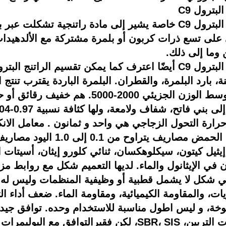
لبترول C9
لبترول C9
خاصة
يشير إلى مادة راتنجية تشكلت
عبر
بل
على تسع ذرات كربون أو بلمرة مشتركة مع الألدهيدا
ن وما إلى ذلك.
ترول C9 أيضًا
اعترف
كما يمكن تقسيم الراتنج البتر
ة،
بارد
البلمرة، والقطران. البلمرة الباردة
يقترب
تنتج 
​​الوزن الجزيئي 2000-5000. هم
خفيف
رقائق أو حب
لى بني فاتح،
شفاف
رارة التحول الزجاجي هي
واحد و ثمانون
. الحمض
مصاريف
يتراوح من 0.1 إلى 1.0 اليود
مصاريف
إيثيل كيتون، سيكلوهكسان، ثنائي كلورو إيثان، أسيتات الإي
 في الإيثانول والماء. لديها التعميم
شكل
مع روابط مزد
ئي
شكل
لا
يشمل
قطبية أو وظيفية
المنظمات
وليس له ن
يات، والمقاومة الكيميائية، ومقاومة الماء. ضعف أداء ا
وخة، و
ليس اطول
مناسبة للاستخدام وحده. توافق جيد م
تربين، SBR، SIS،
لكن
فقير
التوافق مع البوليمرات