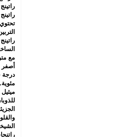
راتينج ا
راتينج ا
تحتوي 
التربي
راتينج الب
الساخن
مع متوسط 
أصفر إ
درجة ح
مئوية
ميثيل 
للذوبان
الجزي
والقلو
الشيخ
راتنجات ال