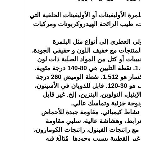
مرة الأوليفينات أو الأوليفينات الحلقية التي
ت،
طيب الرائحة
الهيدروكربونات ومركبات
ولي العطري إلى
أنواع
مثل البلمرة
المنتجات مع
خفيف
اللون و
حقيقي
الجودة،
يبات أو كتل من المواد الصلبة ذات لون
ولامعة، ولها كثافة نسبية 0.97-1.04. نقطة التليين هي 80-140 درجة مئوية.
. معامل الانكسار هو 1.512. نقطة الوميض 260 درجة
هو 30-120. قابل للذوبان في الأسيتون،
ثيل، التولوين، البنزين، إلخ. غير قابل
وجة جزئية وتماسك عالي.
شاط كيميائي. مقاومة جيدة للأحماض
لترابط، وهشاشة عالية،
سلبي
مقاومة
ع راتنجات الفينول، راتنجات الكومارون،
 غير القطبية بسبب وجودها
مُبَالَغ فيه