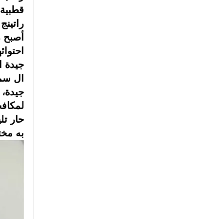
قطبية.
راتينج ا
أصبح راتين
احتوائ
جيدة
ا
ال
سم
جيدة،
لمكافح
حار
تل
به
مخت