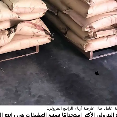
ة
عامل
بناء
عارضة أزياء
الراتنج البترولي:
 البترولي الأكثر استخدامًا
تصنيع
التطبيقات هي راتنج البترول C9 وراتنج ا