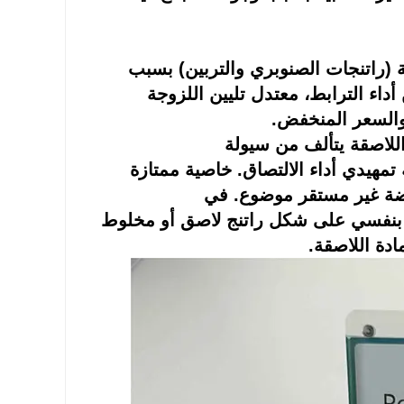
ة (راتنجات الصنوبري والتربين) بسبب
أداء الترابط، معتدل
تليين
اللزوجة
والسعر المنخفض.
للاصقة
يتألف من
سيولة
تمهيدي
أداء الالتصاق. خاصية ممتازة
ضة
غير مستقر
موضوع. في
بنفسي
على شكل راتنج لاصق أو مخلوط
دة اللاصقة.