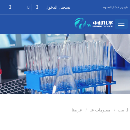
تسجيل الدخول
هارموني كيميكال المحدودة
بيت
معلومات عنا
غرضنا