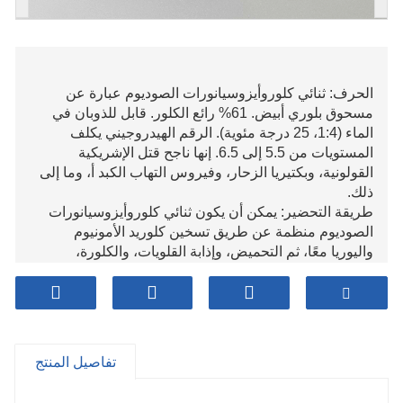
الحرف: ثنائي كلوروأيزوسيانورات الصوديوم عبارة عن
مسحوق بلوري أبيض. 61% رائع الكلور. قابل للذوبان في
الماء (1:4، 25 درجة مئوية). الرقم الهيدروجيني يكلف
المستويات من 5.5 إلى 6.5. إنها ناجح قتل الإشريكية
القولونية، وبكتيريا الزحار، وفيروس التهاب الكبد أ، وما إلى
ذلك.
طريقة التحضير: يمكن أن يكون ثنائي كلوروأيزوسيانورات
الصوديوم منظمة عن طريق تسخين كلوريد الأمونيوم
واليوريا معًا، ثم التحميض، وإذابة القلويات، والكلورة،
والتجفيف.
الخواص الكيميائية: هذا المنتج عبارة عن مسحوق أبيض.
يمكن إذابة 25 جم في 100 مل من الماء عند درجة حرارة
25 درجة مئوية. الرقم الهيدروجيني يكلف مائي 1% إجابة هو
6، وذلك يتضمن اثنين جزيئات الماء المتبلورة عند فصلها عن
تفاصيل المنتج
الماء.
الاستخدام: كجديد عطوف ل صديق للبيئة إنه مطهر، مبيد