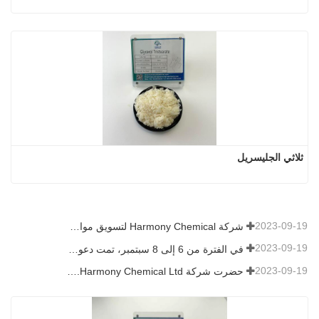
ثلاثي الجليسريل
2023-09-19
شركة Harmony Chemical لتسويق مواد النشارة القابلة للتحلل الحيوي، ودعم التنمية الخضراء في الزراعة
2023-09-19
في الفترة من 6 إلى 8 سبتمبر، تمت دعوة شركة Harmony Chemical Ltd. للعرض في قمة اتجاهات التكنولوجيا والطلاءات (CTT).
2023-09-19
حضرت شركة Harmony Chemical Ltd. معرض ICIF China 2019 الذي عقد في الفترة من 16 إلى 18 سبتمبر 2019 في شنغهاي، الصين.