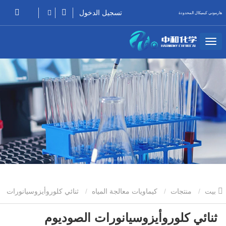
تسجيل الدخول
هارموني كيميكال المحدودة
بيت
منتجات
كيماويات معالجة المياه
ثنائي كلوروأيزوسيانورات
ثنائي كلوروأيزوسيانورات الصوديوم
الصوديوم