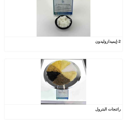
2-إيميدازوليدون
راتنجات البترول