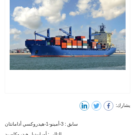
يشارك:
سابق : 3-أمينو-1-هيدروكسي أدامانتان
التالي : أورابيديل هيدروكلوريد