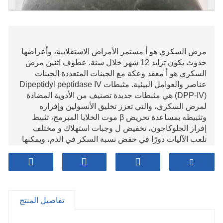
مرض السكري هو أ مستمر الأمراض الاستقلابية، وأعراضها
حدوث يكون تزايد 12 شهر خلال سنة. عطوف اثنين مرض
السكري هو أ معقد وعكة مع الجينات المتعددة الجينات
عناصر والعوامل البيئية. مثبطات Dipeptidyl peptidase IV
(DPP-IV) هي مثبطات جديدة تصنيف من الأدوية المضادة
لمرض السكري، والتي تعزز تخليق الأنسولين وإفرازه
وتثبيطه بمساعدة تحريض β موت الخلايا المبرمج، تثبيط
إفراز الجلوكاجون، تخفيض ل وجبات استهلاك و مختلف
تلعب الآليات دورًا في خفض نسبة السكر في الدم، ويمكنها
عكس التدهور ظرف من جزيرة البنكرياس صفة مميزة في
مرض السكري الذين يعانون بينما السيطرة على نسبة
السكر في الدم، عرض أ مرغوب فيه برمجة احتمال.
فيلداجليبتين هو ممثل دواء مثبط ديبيبتيديل ببتيداز. في علمي
بحث، سواء ذلك او بنفسي أو في خليط مع الميتفورمين
تفاصيل المنتج
والأنسولين ثبت حقيقي مكافحة مرض السكري تأثير
والتسامح.