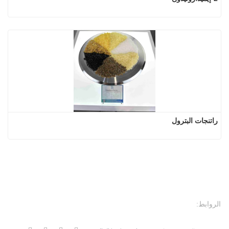
راتنجات البترول
الروابط: