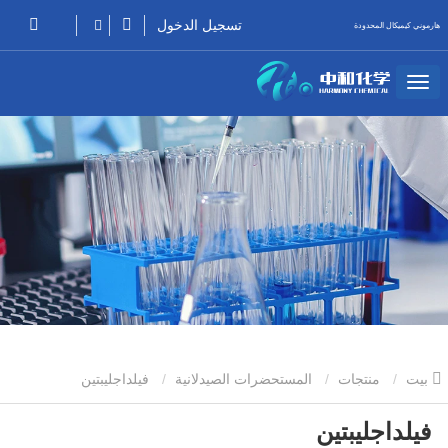
تسجيل الدخول
هارموني كيميكال المحدودة
بيت
منتجات
المستحضرات الصيدلانية
فيلداجليبتين
فيلداجليبتين