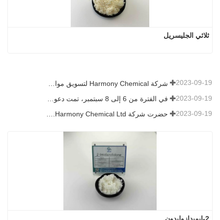
ثلاثي الجليسريل
2023-09-19
شركة Harmony Chemical لتسويق مواد النشارة القابلة للتحلل الحيوي، ودعم التنمية الخضراء في الزراعة
2023-09-19
في الفترة من 6 إلى 8 سبتمبر، تمت دعوة شركة Harmony Chemical Ltd. للعرض في قمة اتجاهات التكنولوجيا والطلاءات (CTT).
2023-09-19
حضرت شركة Harmony Chemical Ltd. معرض ICIF China 2019 الذي عقد في الفترة من 16 إلى 18 سبتمبر 2019 في شنغهاي، الصين.
2-إيميدازوليدون