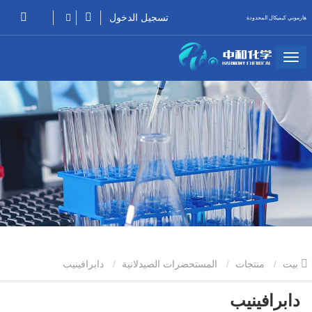
تسجيل الدخول
هارموني كيميكال المحدودة
بيت
منتجات
المستحضرات الصيدلانية
دابرافينيب
دابرافينيب