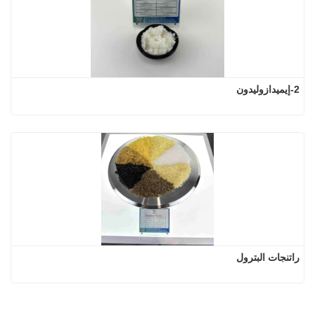
2-إيميدازوليدون
راتنجات البترول