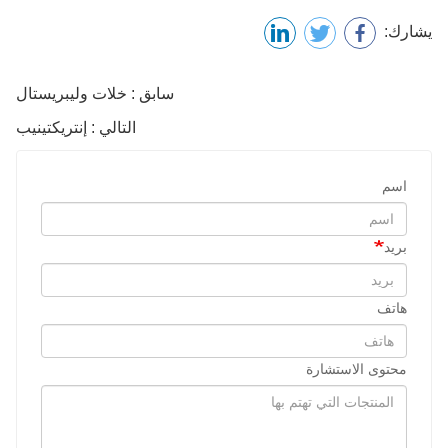
يشارك:
سابق : خلات وليبريستال
التالي : إنتريكتينيب
اسم
بريد
هاتف
محتوى الاستشارة