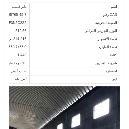
الجلد الذين سبق لهم استخدام مثبطات BRAF. ويعتقد أن
اسم
دابرافينيب
الجمع بين هذين العقارين له تأثير علاجي أكثر فعالية وطويل
الأمد على سرطان الجلد، ويعتبر الجمع بين هذين العقارين
CAS رقم
1195765-45-7
أيضًا فرصة تجارية كبيرة لكلا العقارين.
الصيغة الجزيئية
23H20F3N5O2S2
الوزن الجزيئي الغرامي
519.56
نقطة الانصهار
214-216 درجة مئوية
نقطة الغليان
653.7±65.0 درجة مئوية (متوقع)
كثافة
1.443
شروط التخزين
-20 درجة مئوية
استمارة
صلب أبيض.
لون
أوف وايت