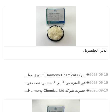
ثلاثي الجليسريل
2023-09-19
شركة Harmony Chemical لتسويق مواد النشارة القابلة للتحلل الحيوي، ودعم التنمية الخضراء في الزراعة
2023-09-19
في الفترة من 6 إلى 8 سبتمبر، تمت دعوة شركة Harmony Chemical Ltd. للعرض في قمة اتجاهات التكنولوجيا والطلاءات (CTT).
2023-09-19
حضرت شركة Harmony Chemical Ltd. معرض ICIF China 2019 الذي عقد في الفترة من 16 إلى 18 سبتمبر 2019 في شنغهاي، الصين.