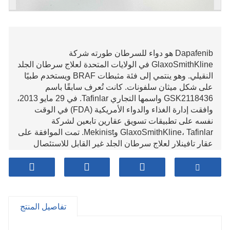
Dapafenib هو دواء للسرطان طورته شركة
GlaxoSmithKline في الولايات المتحدة لعلاج سرطان الجلد
النقيلي. وهو ينتمي إلى فئة مثبطات BRAF ويستخدم طبيًا
على شكل ميثان سلفونات. كانت تُعرف سابقًا باسم
GSK2118436 واسمها التجاري Tafinlar. في 29 مايو 2013،
وافقت إدارة الغذاء والدواء الأمريكية (FDA) في الوقت
نفسه على تطبيقات تسويق عقارين تابعين لشركة
GlaxoSmithKline، Tafinlar وMekinist. تمت الموافقة على
عقار تافينلار لعلاج سرطان الجلد غير القابل للاستئصال
(الأورام التي لا يمكن إزالتها عن طريق الجراحة) والسرطان
الميلانيني النقيلي (الأورام التي انتشرت إلى أعضاء أخرى
في الجسم) التي تحمل طفرات BRAFV600E، ولكن لا
يمكن استخدامه لعلاج سرطان الجلد من النوع البري BRAF.
. يستخدم Mekinist لعلاج سرطان الجلد غير القابل
تفاصيل المنتج
للاستئصال أو النقيلي الذي يحمل طفرات BRAFV600E أو
V600K. لا ينبغي استخدام Mekinist لعلاج مرضى سرطان