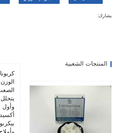
يشارك:
المنتجات الشعبية
كربونا
الوزن الجزيئي 14.95
الصعب 
يتحلل إل
وأول أ
أكسيد 
بيكربو
وأملاح 