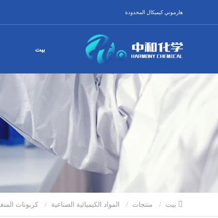
هارموني كيميكال المحدودة
بيت
بيت
منتجات
المواد الكيميائية الصناعية
كربونات المنغنيز