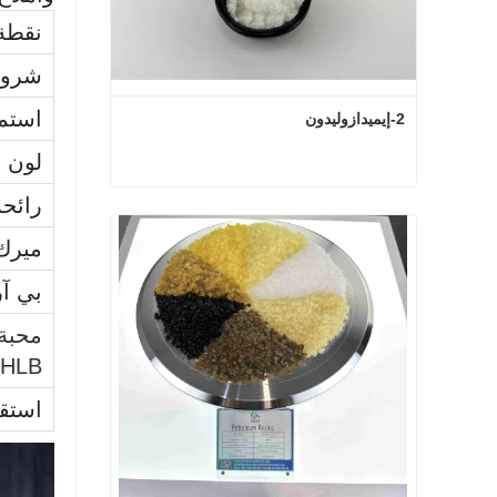
نقطة 
شروط
استم
2-إيميدازوليدون
لون
رائحة
2-إيميدازوليدون
ميرك
اتصل الآن
بي آر
محبة 
HLB)
استقر