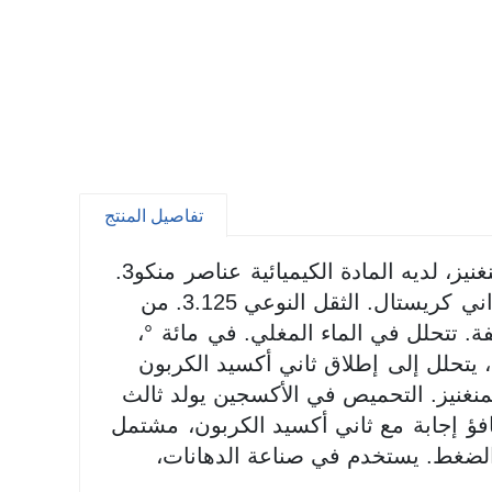
تفاصيل المنتج
نيز، لديه المادة الكيميائية
عناصر
منكو3.
ني
كريستال. الثقل النوعي 3.125. من
ة. تتحلل في الماء المغلي. في
مائة
°،
إطلاق ثاني أكسيد الكربون
منغنيز. التحميص في الأكسجين يولد ثالث
فؤ
إجابة
مع ثاني أكسيد الكربون،
مشتمل
لضغط. يستخدم في صناعة الدهانات،