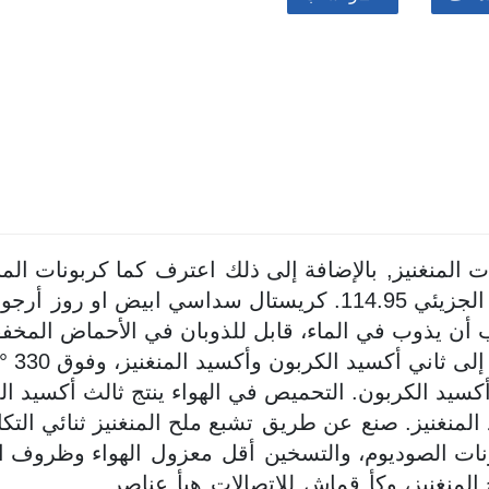
ت المنغنيز,
بالإضافة إلى ذلك
اعترف
كما كربونات المنغ
1. كريستال سداسي ابيض او روز
أرجوا
أن يذوب في الماء، قابل للذوبان في الأحماض المخفف
ى ثاني أكسيد الكربون وأكسيد المنغنيز، وفوق 330 °، يتحلل إلى
كسيد الكربون. التحميص في الهواء ينتج ثالث أكسيد ال
المنغنيز. صنع
عن طريق
تشبع ملح المنغنيز ثنائي التكا
نات الصوديوم، والتسخين
أقل
معزول
الهواء وظروف ا
المنغنيز، وكأ
قماش
للاتصالات
هيأ
عناصر.