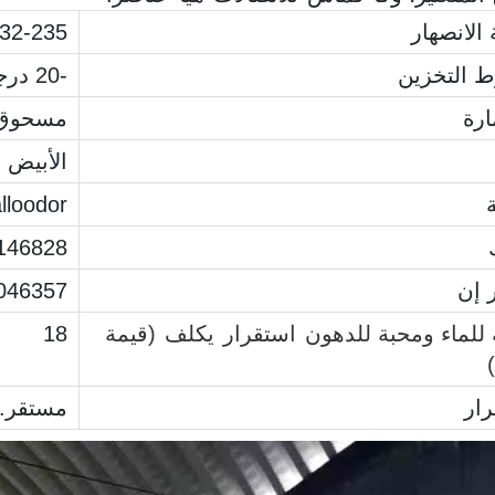
الانصهار
232-235 درجة مئوية (مض
 التخزين
-20 درجة مئوية
ارة
مسحوق
الأبيض إ
lloodor
146828
 إن
046357
للماء ومحبة للدهون
استقرار
يكلف
(قيمة
18
ار
مستقر. 