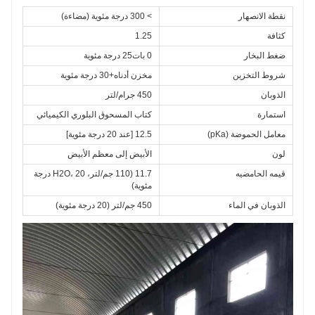
نقطة الانصهار
> 300 درجة مئوية (مضاءة)
كثافة
1.25
ضغط البخار
0 بات25 درجة مئوية
شروط التخزين
مخزن أدناه+30 درجة مئوية
الذوبان
450 جرام/لتر
استمارة
كتاب المسحوق البلوري الكيميائي
معامل الحموضة (pKa)
12.5 [عند 20 درجة مئوية]
لون
الأبيض إلى معظم الأبيض
قيمه الحامضيه
11.7 (110 جم/لتر، H2O، 20 درجة 
مئوية)
الذوبان في الماء
450 جم/لتر (20 درجة مئوية)