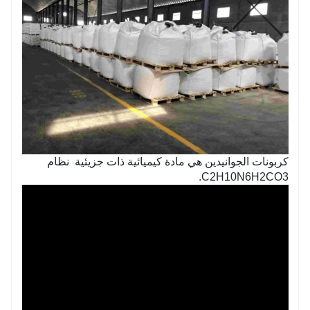
كربونات الجوانيدين هي مادة كيميائية ذات جزيئية
نظام
C2H10N6H2CO3.