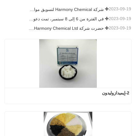
2023-09-19
شركة Harmony Chemical لتسويق مواد النشارة القابلة للتحلل الحيوي، ودعم التنمية الخضراء في الزراعة
2023-09-19
في الفترة من 6 إلى 8 سبتمبر، تمت دعوة شركة Harmony Chemical Ltd. للعرض في قمة اتجاهات التكنولوجيا والطلاءات (CTT).
2023-09-19
حضرت شركة Harmony Chemical Ltd. معرض ICIF China 2019 الذي عقد في الفترة من 16 إلى 18 سبتمبر 2019 في شنغهاي، الصين.
2-إيميدازوليدون