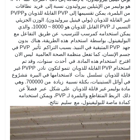
كوبوليمر خلات الفينيل الخاص به تصغير ال لها تأثير على من
هو بوليمر من الإيثيلين بيروليدون. نسبة إلى
فريد
نطاقات
الرطوبة والرطوبة. بالإضافة إلى ذلك، PVP لديه كبير المهام
من البلمرة، يمكن تقسيمها إلى PVP القابلة للذوبان وPVPP
في صناعات مثل الأدوية والمشروبات والمنسوجات.
غير القابلة للذوبان (بولي فينيل بيروليدون). الوزن الجزيئي
النسبي لـ PVP القابل للذوبان هو 8000 ~ 10000، والذي
يمكن استخدامه كمرسب للترسيب
عن طريق
التفاعل مع
البوليفينول. بواسطة
استخدام
هذه الطريقة، هناك
بدون
جهد
PVP المتبقية في النبيذ. بسبب التراكم
تأثير
PVP في
جسم الإنسان، كما تفعل منظمة الصحة العالمية
ليس الان
اقترح
استخدام هذه المادة. في
أحدث
سنوات، وقد تم
استخدام PVP القابلة للذوبان
تنمو لتكون
نادر. PVPP غير
قابلة للذوبان
تسلسل
بدأت
لاستخدامها في البيرة
مَشرُوع
في أوائل الستينيات، بكتلة نسبية
زيادة
من 700000. وهي
مادة بوليمر غير قابلة للذوبان
على شكل
عبر
فضلاً عن
ذلك
الربط المتقاطع والبلمرة لـ PVP، ويمكن استخدامه
كمادة ماصة للبوليفينول، مع
سليم
نتائج.