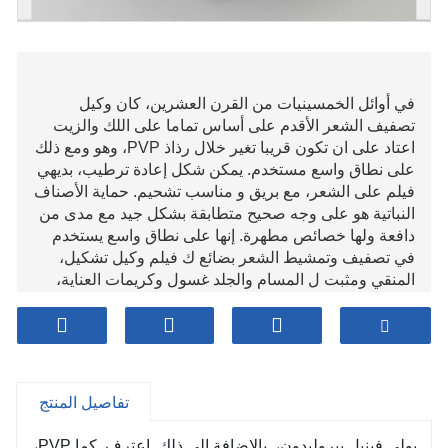
في أوائل الخمسينيات من القرن العشرين، كان وكيل
تصفيف الشعر الأقدم على أساس تماما على اللك والزيت
اعتاد على ان تكون قريبا تغير خلال رذاذ PVP، وهو ومع ذلك
على نطاق واسع مستخدم. يمكن شكل إعادة ترطيب، بديهي
فيلم على الشعر، مع بريق و مناسب تشحيم. حماية الأصناف
النباتية هو على وجه صحيح متطابقة بشكل جيد مع مدى من
دافعة ولها خصائص مطهرة. إنها على نطاق واسع يستخدم
في تصفيف وتمشيط الشعر بضائع ك فيلم وكيل تشكيل،
المنقي ومثبت ل المسام والجلد غسول وكريمات العناية،
قاعدة قماش للعين والوجه روعة مستحضرات التجميل
وأحمر الشفاه، ومشتت لصبغة الشعر ومثبت رغوة للشامبو.
حماية الأصناف النباتية لديها إزالة السموم عواقب ويقلل من
اشتعال ل آخر الصيغ إلى المسام والجلد وعيون. إنها
بالإضافة إلى ذلك يستخدم في معجون الأسنان كمزيل للبقع،
تفاصيل المنتج
وعامل التبلور، والترياق. ال أساسي العيب من البولي فينيل
بيروليدون PVP هو حساسيته للرطوبة، لكن يمكن استخدام
بولي فينيل بيروليدون،
بالإضافة إلى ذلك
اعترف
كما PVP،