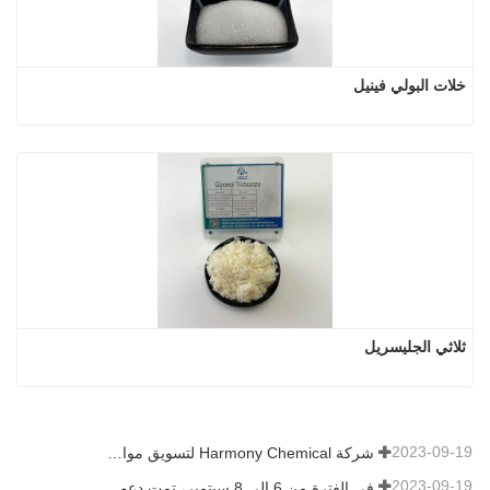
خلات البولي فينيل
ثلاثي الجليسريل
2023-09-19
شركة Harmony Chemical لتسويق مواد النشارة القابلة للتحلل الحيوي، ودعم التنمية الخضراء في الزراعة
2023-09-19
في الفترة من 6 إلى 8 سبتمبر، تمت دعوة شركة Harmony Chemical Ltd. للعرض في قمة اتجاهات التكنولوجيا والطلاءات (CTT).