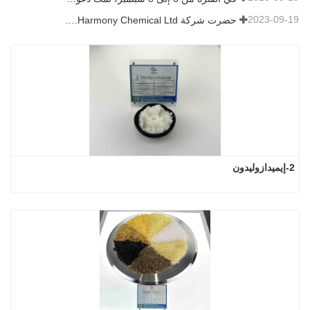
2023-09-19
حضرت شركة Harmony Chemical Ltd. معرض ICIF China 2019 الذي عقد في الفترة من 16 إلى 18 سبتمبر 2019 في شنغهاي، الصين.
2-إيميدازوليدون