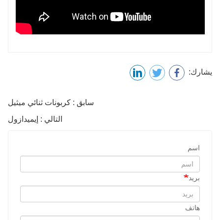
يشارك:
سابق : كربونات ثنائي ميثيل
التالي : إيميدازول
اسم
بريد
هاتف