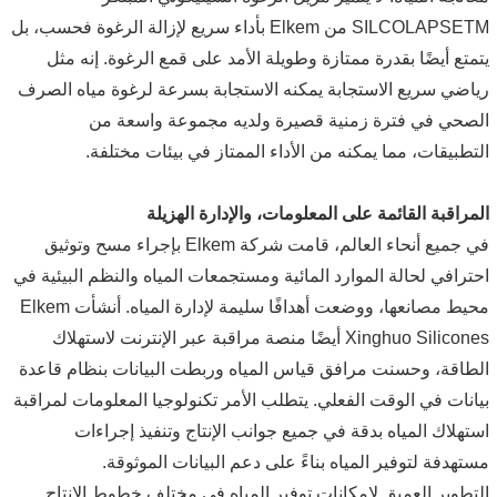
SILCOLAPSETM من Elkem بأداء سريع لإزالة الرغوة فحسب، بل
يتمتع أيضًا بقدرة ممتازة وطويلة الأمد على قمع الرغوة. إنه مثل
رياضي سريع الاستجابة يمكنه الاستجابة بسرعة لرغوة مياه الصرف
الصحي في فترة زمنية قصيرة ولديه مجموعة واسعة من
التطبيقات، مما يمكنه من الأداء الممتاز في بيئات مختلفة.
المراقبة القائمة على المعلومات، والإدارة الهزيلة
في جميع أنحاء العالم، قامت شركة Elkem بإجراء مسح وتوثيق
احترافي لحالة الموارد المائية ومستجمعات المياه والنظم البيئية في
محيط مصانعها، ووضعت أهدافًا سليمة لإدارة المياه. أنشأت Elkem
Xinghuo Silicones أيضًا منصة مراقبة عبر الإنترنت لاستهلاك
الطاقة، وحسنت مرافق قياس المياه وربطت البيانات بنظام قاعدة
بيانات في الوقت الفعلي. يتطلب الأمر تكنولوجيا المعلومات لمراقبة
استهلاك المياه بدقة في جميع جوانب الإنتاج وتنفيذ إجراءات
مستهدفة لتوفير المياه بناءً على دعم البيانات الموثوقة.
التطوير العميق لإمكانات توفير المياه في مختلف خطوط الإنتاج