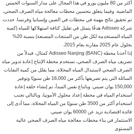
أكثر من 80 مليون يورو في هذا المجال على مدار السنوات الخمس
الماضية. وفيما يتعلق بتحسين محطات معالجة مياه الصرف الصحي،
تم تحقيق نتائج مهمة في محطات في الصين وإسبانيا وفرنسا. حددت
شركة Adisseo هدفًا يتمثل في تقليل كثافة استهلاكها للمياه (كمية
المياه المستخدمة لكل طن من المنتجات المصنعة) بنسبة 20%
بحلول عام 2025 مقارنة بعام 2015.
إذا أخذنا محطة Adisseo Nanjing (BANC) كمثال، فبدلاً من
تصريف مياه الصرف الصحي، تستخدم محطة الإنتاج إعادة تدوير مياه
الصرف الصحي لاستبدال المياه المحلاة، مما يقلل من كمية النفايات
السائلة التي يتم تصريفها بأكثر من 16,000 طن سنويًا وتوفير
150,000 يوان صيني. وباتباع نفس المبدأ، تم إنشاء حلقة إعادة
استخدام المياه في محطة إعداد محلول الأمونيا، وبالتالي تجنب
استخدام أكثر من 3500 طن سنويًا من المياه المحلاة، مما أدى إلى
فائدة اقتصادية تزيد عن 60000 يوان صيني.
الاستثمار في بناء محطات معالجة مياه الصرف الصحي عالية
المستوى