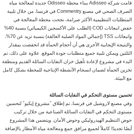
قامت شركة Adisseo ببناء محطة Odisseo جديدة لمعالجة مياه
الصرف الصحي في مصنع Commentry في فرنسا. من خلال تلبية
المتطلبات التنظيمية الأكثر صرامة، نجحت محطة المعالجة في
خفض انبعاثات COD (الطلب على الأكسجين الكيميائي) بنسبة 40%
وانبعاثات TSS (إجمالي المواد الصلبة العالقة) بنسبة تزيد عن 70%.
والنتيجة الإيجابية الأخرى هي أن أحجام الحمأة قد انخفضت بمقدار
الثلثين ويمكن تلبية جميع متطلبات جودة الموقع. علاوة على ذلك، تم
البدء في مشروع لإعادة تأهيل خزان النفايات السائلة القديم ومنطقة
تخزين الحمأة لضمان انسجام الأنشطة الإنتاجية للمحطة بشكل كامل
مع البيئة.
تحسين مستوى التحكم في النفايات السائلة
وفي مصنع لاروشيل في فرنسا، تم إطلاق "مشروع إيكيو" لتحسين
مستوى التحكم في النفايات السائلة الصناعية من خلال تركيب
حوض التنظيم الهيدروليكي وحوض الأمان. ويتضمن هذا المشروع
أيضًا تجديدًا كاملاً لجميع مرافق جمع ومعالجة مياه الأمطار بالإضافة