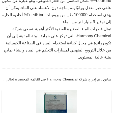
FeedKind® بشكل أساسي من الغاز الطبيعي، وهو عبارة عن مكون
علفي غير معدل وراثيًا يتم إنتاجه دون الاعتماد على الماء. يمكن أن
يؤدي استخدام 100000 طن من بروتينات FeedKind® أحادية الخلية
إلى توفير 9 مليار لتر من الماء.
تمثل قطرات الماء الصغيرة القضية الأكثر أهمية. تسعى شركة
Harmony Chemical، التي تركز على حماية البيئة المائية، إلى أن
تكون رائدة في مجال كفاءة استخدام المياه في الصناعة الكيميائية
من خلال الترويج المنهجي لمسارات التحكم في المياه وإنشاء نماذج
بيئية عالية المستوى.
سابق : تم إدراج شركة Harmony Chemical في القائمة المختصرة لجائزة ابتكار البولي يوريثان CPI 2023