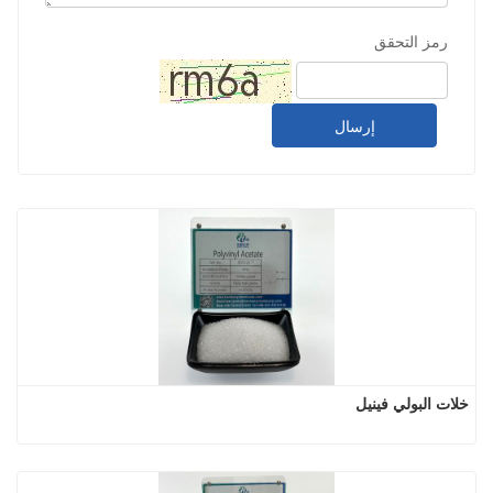
رمز التحقق
إرسال
خلات البولي فينيل