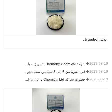
ثلاثي الجليسريل
2023-09-19
شركة Harmony Chemical لتسويق مواد النشارة القابلة للتحلل الحيوي، ودعم التنمية الخضراء في الزراعة
2023-09-19
في الفترة من 6 إلى 8 سبتمبر، تمت دعوة شركة Harmony Chemical Ltd. للعرض في قمة اتجاهات التكنولوجيا والطلاءات (CTT).
2023-09-19
حضرت شركة Harmony Chemical Ltd. معرض ICIF China 2019 الذي عقد في الفترة من 16 إلى 18 سبتمبر 2019 في شنغهاي، الصين.