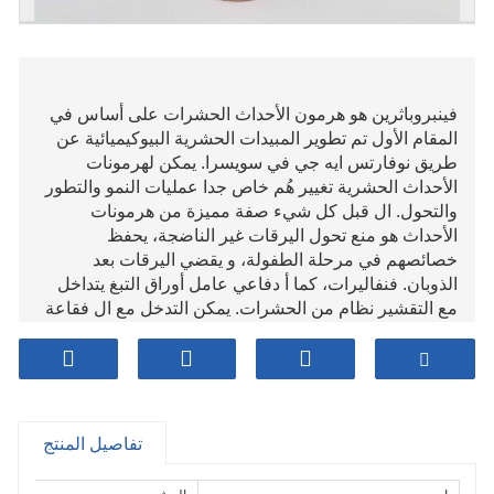
فينبروباثرين هو هرمون الأحداث الحشرات على أساس في
المقام الأول تم تطوير المبيدات الحشرية البيوكيميائية عن
طريق نوفارتس ايه جي في سويسرا. يمكن لهرمونات
الأحداث الحشرية تغيير هُم خاص جدا عمليات النمو والتطور
والتحول. ال قبل كل شيء صفة مميزة من هرمونات
الأحداث هو منع تحول اليرقات غير الناضجة، يحفظ
خصائصهم في مرحلة الطفولة، و يقضي اليرقات بعد
الذوبان. فنفاليرات، كما أ دفاعي عامل أوراق التبغ يتداخل
مع التقشير نظام من الحشرات. يمكن التدخل مع ال فقاعة
و تحسين طريقة من خنافس التبغ وحفار مسحوق التبغ،
إلحاق شخص البق لتفقد قدرتها على الإنجاب، وبالتالي بشكل
صحيح السيطرة على السكان فقاعة ل أنقذ آفات أوراق
التبغ.
تفاصيل المنتج