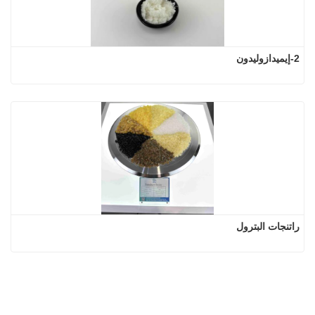
2-إيميدازوليدون
راتنجات البترول