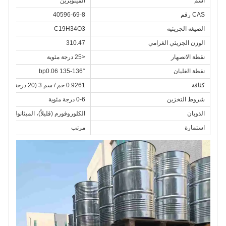
اسم
الميثوبرين
CAS رقم
40596-69-8
الصيغة الجزيئية
C19H34O3
الوزن الجزيئي الغرامي
310.47
نقطة الانصهار
<25 درجة مئوية
نقطة الغليان
bp0.06 135-136°
كثافة
0.9261 جم / سم 3 (20 درجة مئوية)
شروط التخزين
0-6 درجة مئوية
الذوبان
الكلوروفورم (قليلاً)، الميثانول (باعت
استمارة
مرتب