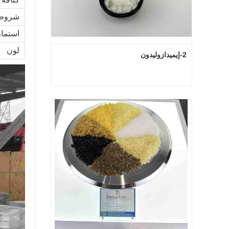
شروط 
استمار
لون
2-إيميدازوليدون
2-إيميدازوليدون
اتصل الآن