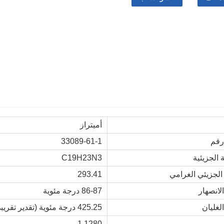
أميتراز
33089-61-1
 الجزيئية
C19H23N3
الجزيئي الغرامي
293.41
لانصهار
86-87 درجة مئوية
لغليان
425.25 درجة مئوية (تقدير تقريبي)
1.1280