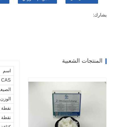
يشارك:
المنتجات الشعبية
اسم
CAS رقم
الصيغة
الوزن 
نقطة ا
نقطة ا
كثافة