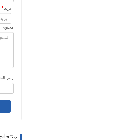
بريد
محتوى ا
رمز الت
منتجات