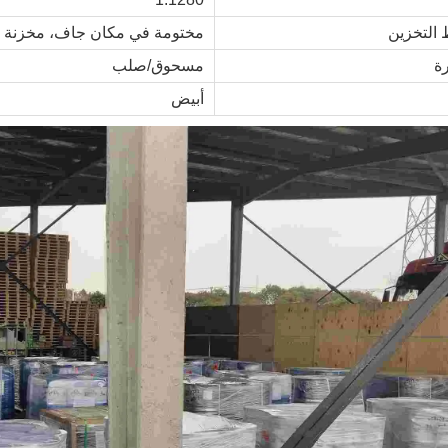
التخزين
مختومة في مكان جاف، مخزنة في الثلاجة
ة
مسحوق/صلب
أبيض