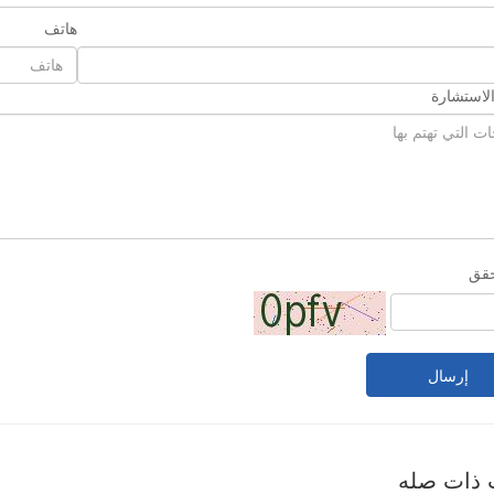
هاتف
لاستشارة
حقق
إرسال
 ذات صله