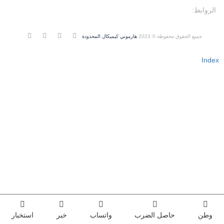
الروابط:
جميع الحقوق محفوظة © 2023
هارموني كيميكال المحدودة
Index
وطن
حاصل الضرب
واتساب
خبر
استخبار