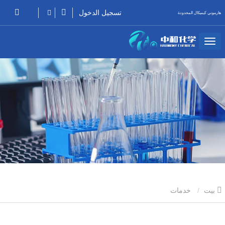
تسجيل الدخول
هارموني كيميكال المحدودة
بيت
خدمات